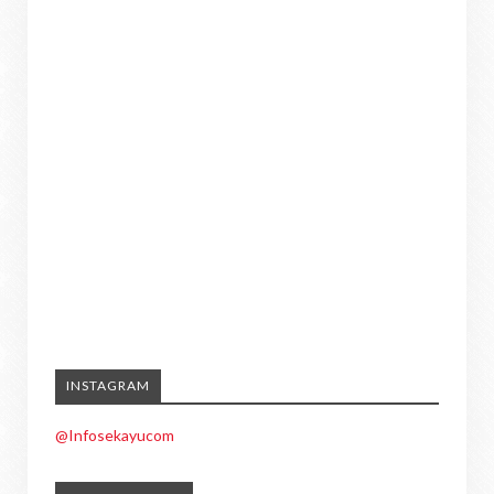
INSTAGRAM
@Infosekayucom