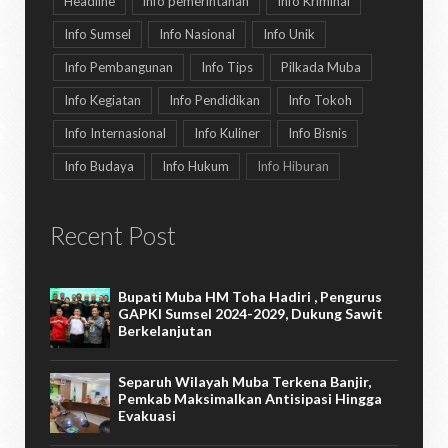
Headline
info pemerintahan
Info Kriminal
Info Sumsel
Info Nasional
Info Unik
Info Pembangunan
Info Tips
Pilkada Muba
Info Kegiatan
Info Pendidikan
Info Tokoh
Info Internasional
Info Kuliner
Info Bisnis
Info Budaya
Info Hukum
Info Hiburan
Recent Post
Bupati Muba HM Toha Hadiri , Pengurus
GAPKI Sumsel 2024-2029, Dukung Sawit
Berkelanjutan
Separuh Wilayah Muba Terkena Banjir,
Pemkab Maksimalkan Antisipasi Hingga
Evakuasi