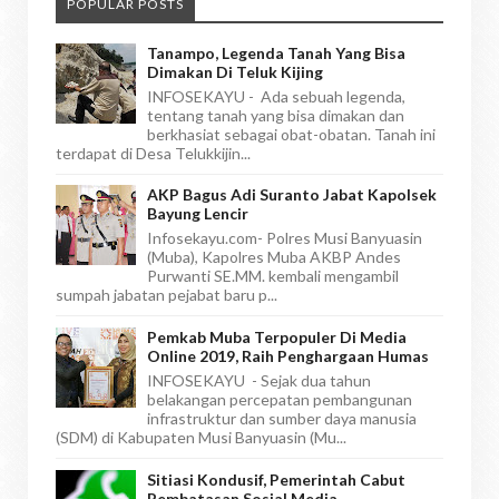
POPULAR POSTS
Tanampo, Legenda Tanah Yang Bisa
Dimakan Di Teluk Kijing
INFOSEKAYU - Ada sebuah legenda,
tentang tanah yang bisa dimakan dan
berkhasiat sebagai obat-obatan. Tanah ini
terdapat di Desa Telukkijin...
AKP Bagus Adi Suranto Jabat Kapolsek
Bayung Lencir
Infosekayu.com- Polres Musi Banyuasin
(Muba), Kapolres Muba AKBP Andes
Purwanti SE.MM. kembali mengambil
sumpah jabatan pejabat baru p...
Pemkab Muba Terpopuler Di Media
Online 2019, Raih Penghargaan Humas
INFOSEKAYU - Sejak dua tahun
belakangan percepatan pembangunan
infrastruktur dan sumber daya manusia
(SDM) di Kabupaten Musi Banyuasin (Mu...
Sitiasi Kondusif, Pemerintah Cabut
Pembatasan Sosial Media