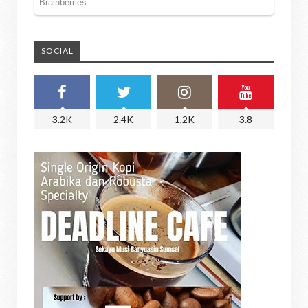
SOCIAL
3.2K
2.4K
1,2K
3.8