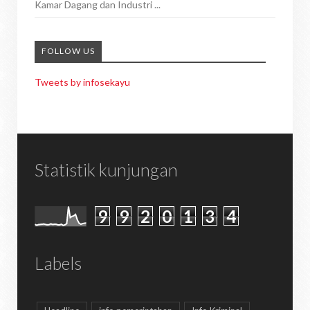
Kamar Dagang dan Industri ...
FOLLOW US
Tweets by infosekayu
Statistik kunjungan
9
9
2
0
1
3
4
Labels